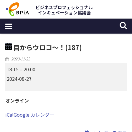
Skip
ビジネスプロフェッショナル
インキュベーション協議会
to
content
目からウロコ～！(187)
Posted
2023-11-23
on
18:15
–
20:00
目
2024-08-27
か
ら
オンライン
ウ
ロ
iCal
Google カレンダー
コ
～！