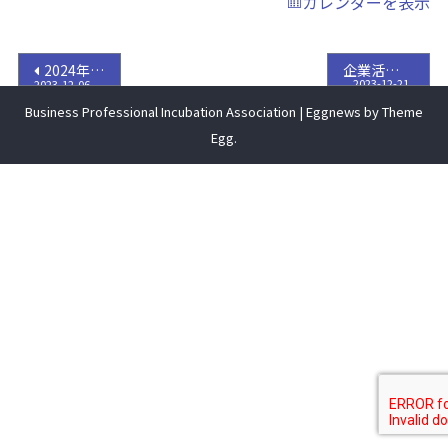
カレンダーを表示
(187)
投
2024年度 第1回 BPIA 例会
企業活性化研究会
2023-12-21
2023-12-06
稿
Business Professional Incubation Association
|
Eggnews by
Theme
ナ
Egg
.
ビ
ゲ
ー
シ
ョ
ン