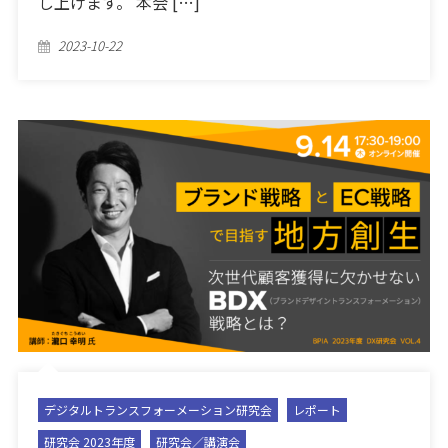
し上げます。 本会 […]
Posted
2023-10-22
on
デジタルトランスフォーメーション研究会
レポート
研究会 2023年度
研究会／講演会