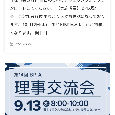
ンロードしてください。 【実施概要】 BPIA理事
会 ご参加者各位 平素より大変お世話になっており
ます。 10月12日(木)『第51回BPIA理事会』が開催
となります。 開 […]
Posted
2023-08-27
on