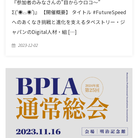
『参加者のみなさんの”目からウロコ〜”
Σ(‘◉⌓◉’)』 【開催概要】 タイトル #FutureSpeed
へのあくなき挑戦と進化を支えるタペストリー・ジ
ャパンのDigital人材・組 […]
Posted
2023-12-02
on