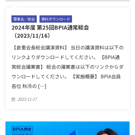
理事会／総会
資料ダウンロード
2024年度 第25回BPIA通常総会
（2023/11/16）
【倉重会長総会講演資料】 当日の講演資料は以下の
リンクよりダウンロードしてください。 【BPIA通
常総会議案書】 総会の議案書は以下のリンクからダ
ウンロードしてください。 【実施概要】 BPIA会員
各位 秋冷の […]
Posted
2023-11-17
on