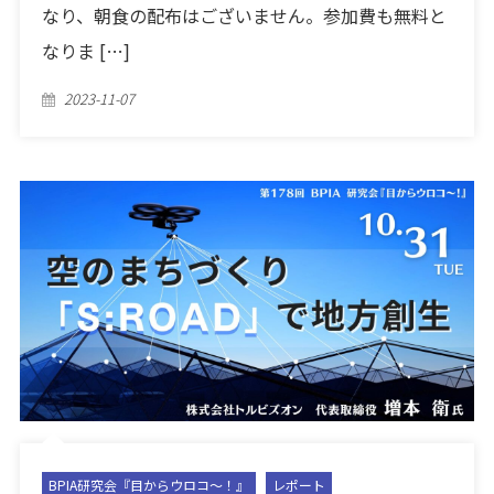
なり、朝食の配布はございません。参加費も無料と
なりま […]
Posted
2023-11-07
on
BPIA研究会『目からウロコ〜！』
レポート