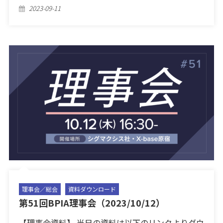
Posted
2023-09-11
on
理事会／総会
資料ダウンロード
第51回BPIA理事会（2023/10/12）
【理事会資料】 当日の資料は以下のリンクよりダウ