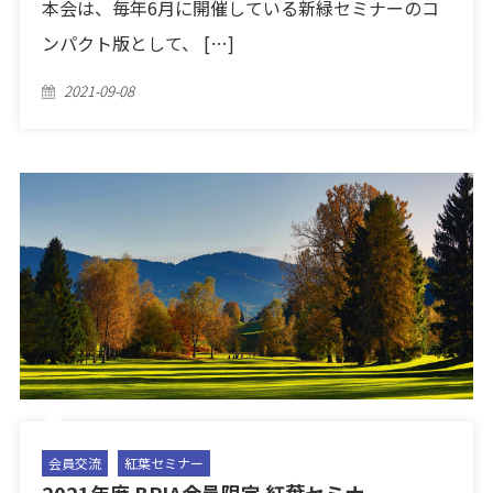
本会は、毎年6月に開催している新緑セミナーのコ
ンパクト版として、 […]
Posted
2021-09-08
on
会員交流
紅葉セミナー
2021年度 BPIA会員限定 紅葉セミナー