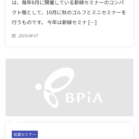
は、毎年6月に開催している新緑セミナーのコンパ
クト版として、10月に秋のゴルフとミニセミナーを
行うものです。 今年は新緑セミナ […]
Posted
2019-08-07
on
紅葉セミナー