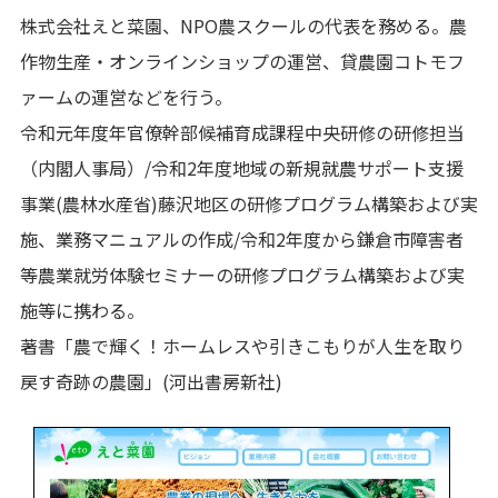
株式会社えと菜園、NPO農スクールの代表を務める。農
作物生産・オンラインショップの運営、貸農園コトモフ
ァームの運営などを行う。
令和元年度年官僚幹部候補育成課程中央研修の研修担当
（内閣人事局）/令和2年度地域の新規就農サポート支援
事業(農林水産省)藤沢地区の研修プログラム構築および実
施、業務マニュアルの作成/令和2年度から鎌倉市障害者
等農業就労体験セミナーの研修プログラム構築および実
施等に携わる。
著書「農で輝く！ホームレスや引きこもりが人生を取り
戻す奇跡の農園」(河出書房新社)