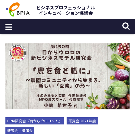
Skip
ビジネスプロフェッショナル
インキュベーション協議会
to
content
BPIA研究会『目からウロコ〜！』
研究会 2021年度
研究会／講演会