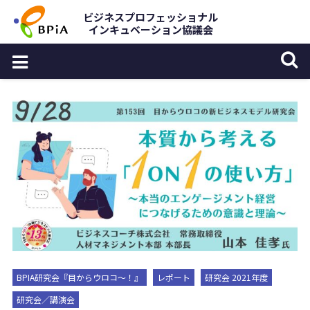
Skip
ビジネスプロフェッショナル
インキュベーション協議会
to
content
BPIA研究会『目からウロコ〜！』
レポート
研究会 2021年度
研究会／講演会