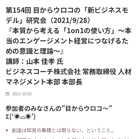
第154回 目からウロコの「新ビジネスモ
デル」研究会（2021/9/28）
『本質から考える「1on1の使い方」～本
当のエンゲージメント経営につなげるた
めの意識と理論～』
講師：山本 佳孝 氏
ビジネスコーチ株式会社 常務取締役 人材
マネジメント本部 本部長
Posted
2021-10-01
on
参加者のみなさんの”目からウロコ〜”
Σ(‘◉⌓◉’)
創造は知見の集積とは限らない、ということ。