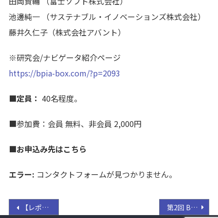
田岡賢輔 （富士ソフト株式会社）
池邊純一 （サステナブル・イノベーションズ株式会社）
藤井久仁子（株式会社アバント）
※研究会/ナビゲータ紹介ページ
https://bpia-box.com/?p=2093
■定員：
40名程度。
■参加費：会員 無料、非会員 2,000円
■お申込み先はこちら
エラー:
コンタクトフォームが見つかりません。
投
【レポート】 皆が実践できる「イノベーションプロセス」を考える
第2回 BPIA 例会 ＜※終了しました＞