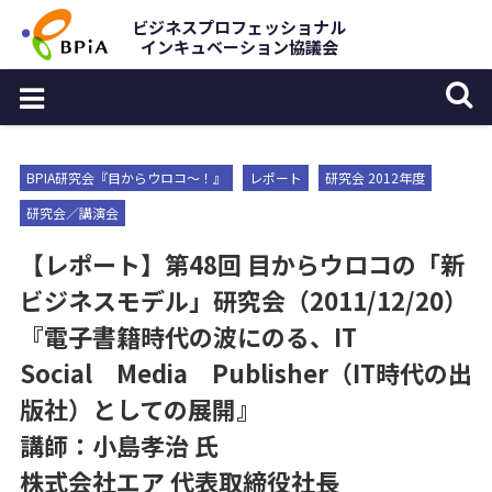
Skip
ビジネスプロフェッショナル
インキュベーション協議会
to
content
BPIA研究会『目からウロコ〜！』
レポート
研究会 2012年度
研究会／講演会
【レポート】第48回 目からウロコの「新
ビジネスモデル」研究会（2011/12/20）
『電子書籍時代の波にのる、IT
Social Media Publisher（IT時代の出
版社）としての展開』
講師：小島孝治 氏
株式会社エア 代表取締役社長