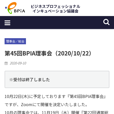
Skip
ビジネスプロフェッショナル
インキュベーション協議会
to
content
理事会／総会
第45回BPIA理事会（2020/10/22）
Posted
2020-09-10
on
※受付は終了しました
10月22日(木)に予定しております『第45回BPIA理事会』
ですが、Zoomにて開催を決定いたしました。
10月の理事会では、11月19日（木）開催『第22回通常総