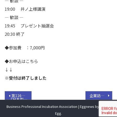
— 歓談 —
19:00 井ノ上様講演
— 歓談 —
19:45 プレゼント抽選会
20:30 終了
◆参加費 ：7,000円
◆お申込はこちら
↓↓
※受付は終了しました
投
第116回 目からウロコの「新ビジネスモデル」研究会(2017/11/28)
企業訪問レポート キッコーマン食品株式会社 野田工場
『日本型RPAで実現する働き方改革 〜失敗しないRPA導入アプローチ〜』
稿
講師：笠井 直人 氏
RPAテクノロジーズ株式会社 最高執行責任者
Business Professional Incubation Association
|
Eggnews by
Theme
ナ
Egg
.
ビ