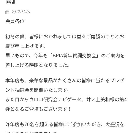
Posted
2017-12-01
on
会員各位
初冬の候、皆様におかれましては益々ご健勝のこととお
慶び申し上げます。
早いもので、今年も「BPIA新年賀詞交換会」のご案内を
差し上げる時期となりました。
本年度も、豪華な景品がたくさんの皆様に当たるプレゼ
ント抽選会を開催いたします。
また目からウロコ研究会ナビゲータ、井ノ上美和様の第4
弾となるご登壇もございます！
昨年度も70名を超える皆様にご参加いただき、大盛況を