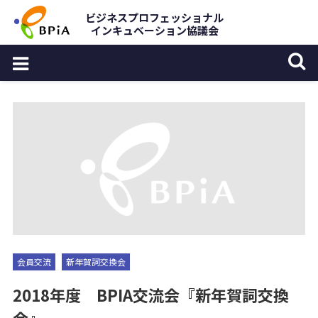
Skip
ビジネスプロフェッショナル
インキュベーション協議会
to
content
会員交流
新年賀詞交換会
2018年度 BPIA交流会『新年賀詞交換
会』