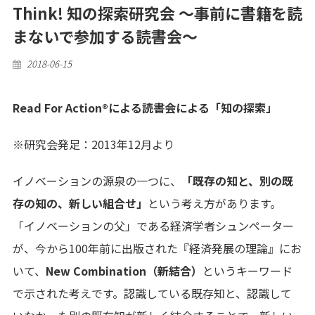
Think! 知の探索研究会 〜事前に書籍を読
まないで参加する読書会〜
Posted
2018-06-15
on
Read For Action®による読書会による「知の探索」
※研究会発足：2013年12月より
イノベーションの源泉の一つに、
「既存の知と、別の既
存の知の、新しい組合せ」
という考え方があります。
「イノベーションの父」である経済学者シュンペーター
が、今から100年前に出版された『経済発展の理論』にお
いて、
New Combination（新結合）
というキーワード
で示された考えです。認識している既存知と、認識して