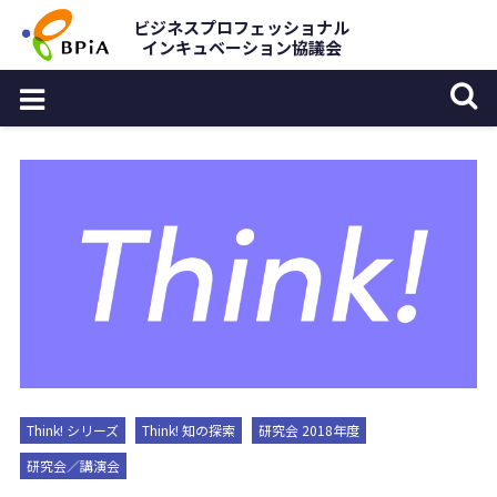
Skip
ビジネスプロフェッショナル
インキュベーション協議会
to
content
Think! シリーズ
Think! 知の探索
研究会 2018年度
研究会／講演会