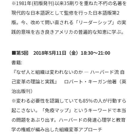
※1981年(初版発刊)以来35刷りを重ねた不朽の名著を
現代的な日本語訳として監修を行った日本語版第2
版。今、改めて問い直される「リーダーシップ」の実
践的意味を古き良きアメリカの普遍的な知恵に学ぶ。
■第5回 2018年5月11日（金）18:30～21:00
書籍:
『なぜ人と組織は変われないのか ― ハーバード流 自
己変革の理論と実践』 ロバート・キーガン他著（英
治出版刊）
※変わる必要性を認識していても85％の人が行動すら
起こさない。「免疫マップ」というキーワードで本当
の問題をあぶり出す。ハーバードの発達心理学と教育
学の権威が編み出した組織変革アプローチ