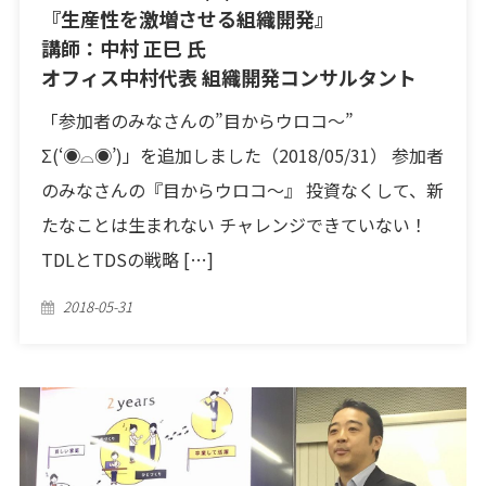
『生産性を激増させる組織開発』
講師：中村 正巳 氏
オフィス中村代表 組織開発コンサルタント
「参加者のみなさんの”目からウロコ〜”
Σ(‘◉⌓◉’)」を追加しました（2018/05/31） 参加者
のみなさんの『目からウロコ〜』 投資なくして、新
たなことは生まれない チャレンジできていない！
TDLとTDSの戦略 […]
Posted
2018-05-31
on