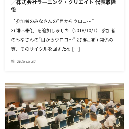
／株式会社ラーニング・クリエイト 代表取締
役
「参加者のみなさんの”目からウロコ〜”
Σ(‘◉⌓◉’)」を追加しました（2018/10/1） 参加者
のみなさんの”目からウロコ〜” Σ(‘◉⌓◉’) 関係の
質、そのサイクルを回すため […]
Posted
2018-09-30
on