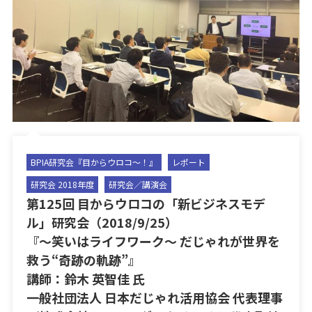
BPIA研究会『目からウロコ〜！』
レポート
研究会 2018年度
研究会／講演会
第125回 目からウロコの「新ビジネスモデ
ル」研究会（2018/9/25）
『～笑いはライフワーク～ だじゃれが世界を
救う“奇跡の軌跡”』
講師：鈴木 英智佳 氏
一般社団法人 日本だじゃれ活用協会 代表理事