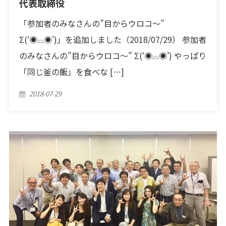
代表取締役
「参加者のみなさんの”目からウロコ〜”
Σ(‘◉⌓◉’)」を追加しました（2018/07/29） 参加者
のみなさんの”目からウロコ〜” Σ(‘◉⌓◉’) やっぱり
「同じ釜の飯」を食べな […]
Posted
2018-07-29
on