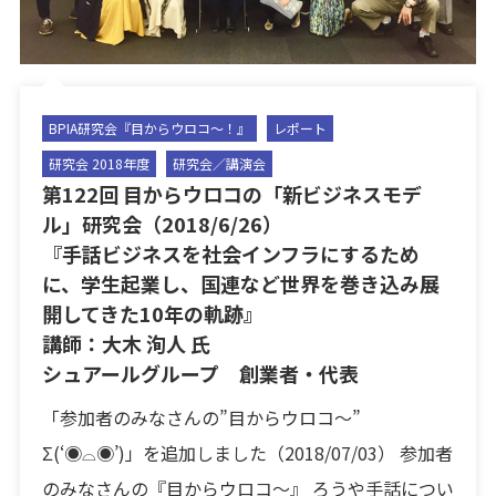
BPIA研究会『目からウロコ〜！』
レポート
研究会 2018年度
研究会／講演会
第122回 目からウロコの「新ビジネスモデ
ル」研究会（2018/6/26）
『手話ビジネスを社会インフラにするため
に、学生起業し、国連など世界を巻き込み展
開してきた10年の軌跡』
講師：大木 洵人 氏
シュアールグループ 創業者・代表
「参加者のみなさんの”目からウロコ〜”
Σ(‘◉⌓◉’)」を追加しました（2018/07/03） 参加者
のみなさんの『目からウロコ〜』 ろうや手話につい