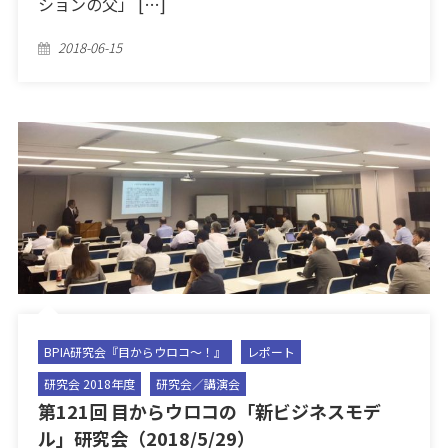
ションの父」 […]
Posted
2018-06-15
on
BPIA研究会『目からウロコ〜！』
レポート
研究会 2018年度
研究会／講演会
第121回 目からウロコの「新ビジネスモデ
ル」研究会（2018/5/29）