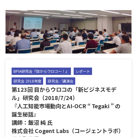
BPIA研究会『目からウロコ〜！』
レポート
研究会 2018年度
研究会／講演会
第123回 目からウロコの「新ビジネスモデ
ル」研究会（2018/7/24）
『人工知能市場動向とAI-OCR “ Tegaki ” の
誕生秘話』
講師：飯沼 純 氏
株式会社 Cogent Labs（コージェントラボ）