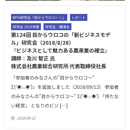
BPIA研究会『目からウロコ〜！』
レポート
研究会 2018年度
研究会／講演会
第124回 目からウロコの「新ビジネスモデ
ル」研究会（2018/8/28）
『ビジネスとして魅力ある農産業の確立』
講師：及川 智正 氏
株式会社農業総合研究所 代表取締役社長
「参加者のみなさんの”目からウロコ〜”
Σ(‘◉⌓◉’)」を追加しました（2018/09/12） 参加者
のみなさんの”目からウロコ〜” Σ(‘◉⌓◉’) 「持たな
い経営」 となりのビジ […]
Posted
2018-09-12
on