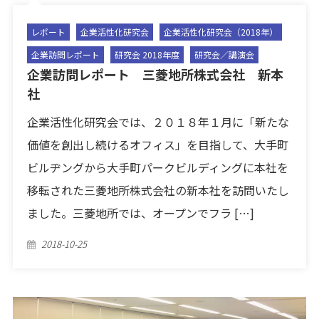
レポート
企業活性化研究会
企業活性化研究会（2018年）
企業訪問レポート
研究会 2018年度
研究会／講演会
企業訪問レポート 三菱地所株式会社 新本
社
企業活性化研究会では、２０１８年１月に「新たな
価値を創出し続けるオフィス」を目指して、大手町
ビルヂングから大手町パークビルディングに本社を
移転された三菱地所株式会社の新本社を訪問いたし
ました。三菱地所では、オープンでフラ […]
Posted
2018-10-25
on