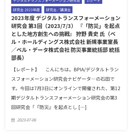
デジタルトランスフォーメーション研究会
レポート
研究会 2023年度
研究会／講演会
2023年度 デジタルトランスフォーメーション
研究会 第3回（2023/7/3） 『「防災」を起点
とした地方創生への挑戦』 狩野 貴史 氏（ベ
ル・ホールディングス株式会社 新規事業室長
／ベル・データ株式会社 防災事業統括部 統括
部長）
【レポート】 こんにちは。BPIA/デジタルトラン
スフォーメーション研究会ナビゲータ―の石田で
す。今回は7月3日にオンラインで開催された、第12
期デジタルトランスフォーメーション研究会の第3
回研究会「『防災』を起点とし […]
Posted
2023-07-06
on