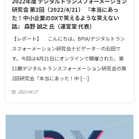
2022年度 デジタルトランスフォーメーション
研究会 第2回（2022/4/21） 『本当にあっ
た！中小企業のDXで笑えるような笑えない
話』 森野 誠之 氏（運営堂 代表）
【レポート】 こんにちは。BPIA/デジタルトラン
スフォーメーション研究会ナビゲータ―の石田で
す。今回は4月21日にオンラインで開催された、第
11期デジタルトランスフォーメーション研究会の第
2回研究会「本当にあった！中 […]
Posted
2022-04-27
on