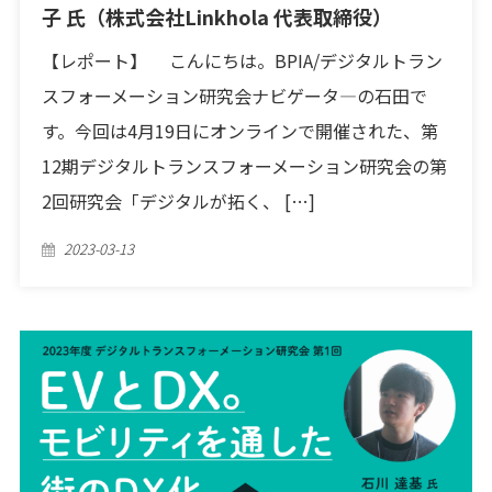
子 氏（株式会社Linkhola 代表取締役）
【レポート】 こんにちは。BPIA/デジタルトラン
スフォーメーション研究会ナビゲータ―の石田で
す。今回は4月19日にオンラインで開催された、第
12期デジタルトランスフォーメーション研究会の第
2回研究会「デジタルが拓く、 […]
Posted
2023-03-13
on