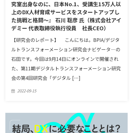
究室出身なのに、日本No.1、受講生15万人以
上のDX人材育成サービスをスタートアップし
た挑戦と格闘〜』 石川 聡彦 氏（株式会社アイ
デミー 代表取締役執行役員 社長CEO）
【研究会のレポート】 こんにちは。BPIA/デジタ
ルトランスフォーメーション研究会ナビゲータ―の
石田です。今回は9月14日にオンラインで開催され
た、第11期デジタルトランスフォーメーション研究
会の第4回研究会「デジタル […]
Posted
2022-09-15
on